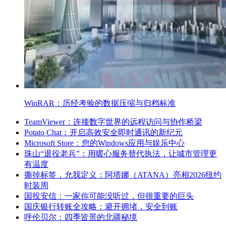
WinRAR：历经考验的数据压缩与归档标准
TeamViewer：连接数字世界的远程访问与协作桥梁
Potato Chat：开启高效安全即时通讯的新纪元
Microsoft Store：您的Windows应用与娱乐中心
珠山“退役老兵”：用暖心服务替代执法，让城市管理更
有温度
撕掉标签，允我定义：阿塔娜（ATANA）亮相2026纽约
时装周
国投安信：一家你可能没听过，但很重要的巨头
国庆银行转账全攻略：避开拥堵，安全到账
呼伦贝尔：四季皆景的北疆秘境