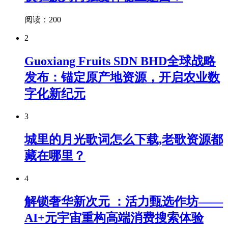
阅读：200
2
Guoxiang Fruits SDN BHD全球战略
发布：锚定原产地资源，开启农业数
字化新纪元
3
城里的月光歌词怎么下载,老歌资源都
藏在哪里？
4
解锁奢华新次元 ：活力甄选作坊——
AI+元宇宙重构高端消费搜索体验