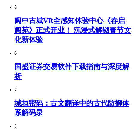
5
阆中古城VR全感知体验中心《春启
阆苑》正式开业！ 沉浸式解锁春节文
化新体验
6
国盛证券交易软件下载指南与深度解
析
7
城垣密码：古文翻译中的古代防御体
系解码录
8