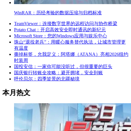
WinRAR：历经考验的数据压缩与归档标准
TeamViewer：连接数字世界的远程访问与协作桥梁
Potato Chat：开启高效安全即时通讯的新纪元
Microsoft Store：您的Windows应用与娱乐中心
珠山“退役老兵”：用暖心服务替代执法，让城市管理更
有温度
撕掉标签，允我定义：阿塔娜（ATANA）亮相2026纽约
时装周
国投安信：一家你可能没听过，但很重要的巨头
国庆银行转账全攻略：避开拥堵，安全到账
呼伦贝尔：四季皆景的北疆秘境
本月热文