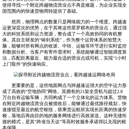
使得寻找一个附近跨越物流营业点不再是难题，为企业实现全
国范围内的快速货物周转提供了基础。
然而，物理网点的数量只是网络能力的一个维度。跨越速
运更深层次的优势，在于其将这些星罗棋布的营业点，通过强
大的科技系统和运力资源，整合成了一个高效协同的有机整
体。其自主研发的“铸剑系统”，作为整个运营体系的智慧大
脑，能够对所有网点的收派、中转、运输等环节进行实时监控
和数据分析。当客户有寄件需求时，系统能够通过智能调度算
法，匹配距离最近、能力最合适的营业点或司机，实现“1小时
上门取件”的快速响应。
更重要的是，这些地面网点与跨越速运强大的空中运力形
成了高效的“空地协同”网络。其拥有的21架全货机与超过2.8
万台自有运输车辆，共同构成了一个立体化的运力体系。货物
在附近跨越物流营业点被揽收后，能够通过最优路径规划，快
速接驳至最近的航空枢纽，搭乘货运航班实现长距离的快速穿
梭，落地后再由目的地的服务网络进行高效派送。这种无缝衔
接的模式，是其“跨省当天达”等高时效服务承诺得以兑现的根
本保障。