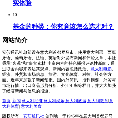
实体验
10
基金的种类：你究竟该怎么选才对？
网站简介
安莎通讯社总部设在意大利首都罗马市，使用意大利语、西班
牙语、葡萄牙语、法语、英语对外发布新闻和评论文章，本社
秉承“客观”和“事实素材”丰富内容的特色播报评论性新闻，通
过取舍内容来表达其观点。新闻内容包括政治、
意大利电影
、
经济、外贸和市场信息、旅游、文化体育、科技、社会等方
面。近年来加强了新闻预报、国内外简讯、报刊摘要、外贸与
市场行情、出口商品形势分析、外汇汇率等栏目，并大大加强
了经济新闻与信息的报道。
首页
|
新闻
|
意大利经济
|
意大利娱乐
|
意大利旅游
|
意大利教育
|
意
大利体育
|
意大利美食
版权所有：
安莎通讯社
创刊地：于1945年在意大利首都罗马