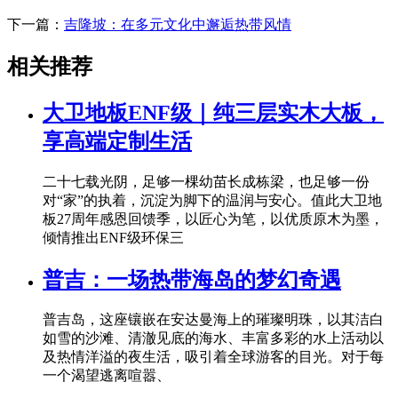
下一篇：
吉隆坡：在多元文化中邂逅热带风情
相关推荐
大卫地板ENF级｜纯三层实木大板，
享高端定制生活
二十七载光阴，足够一棵幼苗长成栋梁，也足够一份
对“家”的执着，沉淀为脚下的温润与安心。值此大卫地
板27周年感恩回馈季，以匠心为笔，以优质原木为墨，
倾情推出ENF级环保三
普吉：一场热带海岛的梦幻奇遇
普吉岛，这座镶嵌在安达曼海上的璀璨明珠，以其洁白
如雪的沙滩、清澈见底的海水、丰富多彩的水上活动以
及热情洋溢的夜生活，吸引着全球游客的目光。对于每
一个渴望逃离喧嚣、