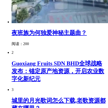
夜班族为何独爱神秘主题曲？
阅读：200
2
Guoxiang Fruits SDN BHD全球战略
发布：锚定原产地资源，开启农业数
字化新纪元
3
城里的月光歌词怎么下载,老歌资源都