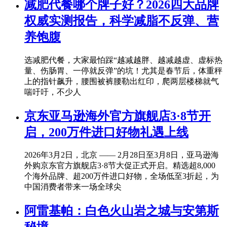
减肥代餐哪个牌子好？2026四大品牌
权威实测报告，科学减脂不反弹、营
养饱腹
选减肥代餐，大家最怕踩“越减越胖、越减越虚、虚标热
量、伤肠胃、一停就反弹”的坑！尤其是春节后，体重秤
上的指针飙升，腰围被裤腰勒出红印，爬两层楼梯就气
喘吁吁，不少人
京东亚马逊海外官方旗舰店3·8节开
启，200万件进口好物礼遇上线
2026年3月2日，北京 —— 2月28日至3月8日，亚马逊海
外购京东官方旗舰店3·8节大促正式开启。精选超8,000
个海外品牌、超200万件进口好物，全场低至3折起，为
中国消费者带来一场全球尖
阿雷基帕：白色火山岩之城与安第斯