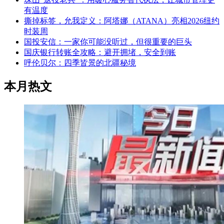
有温度
撕掉标签，允我定义：阿塔娜（ATANA）亮相2026纽约
时装周
国投安信：一家你可能没听过，但很重要的巨头
国庆银行转账全攻略：避开拥堵，安全到账
呼伦贝尔：四季皆景的北疆秘境
本月热文