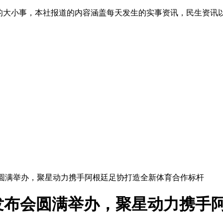
生的大小事，本社报道的内容涵盖每天发生的实事资讯，民生资讯
布会圆满举办，聚星动力携手阿根廷足协打造全新体育合作标杆
程发布会圆满举办，聚星动力携手