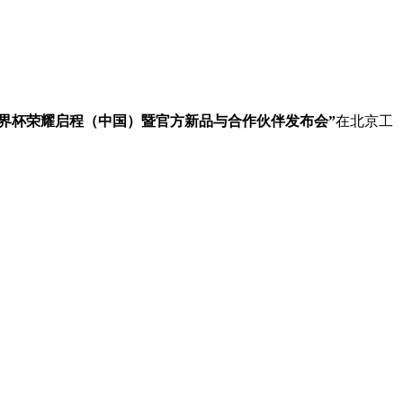
6 世界杯荣耀启程（中国）暨官方新品与合作伙伴发布会”
在北京工