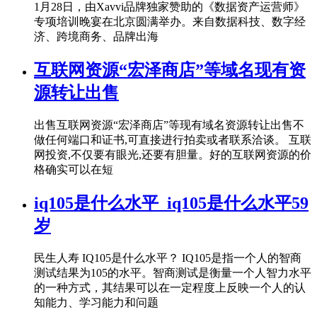
1月28日，由Xavvi品牌独家赞助的《数据资产运营师》
专项培训晚宴在北京圆满举办。来自数据科技、数字经
济、跨境商务、品牌出海
互联网资源“宏泽商店”等域名现有资
源转让出售
出售互联网资源“宏泽商店”等现有域名资源转让出售不
做任何端口和证书,可直接进行拍卖或者联系洽谈。 互联
网投资,不仅要有眼光,还要有胆量。好的互联网资源的价
格确实可以在短
iq105是什么水平_iq105是什么水平59
岁
民生人寿 IQ105是什么水平？ IQ105是指一个人的智商
测试结果为105的水平。智商测试是衡量一个人智力水平
的一种方式，其结果可以在一定程度上反映一个人的认
知能力、学习能力和问题