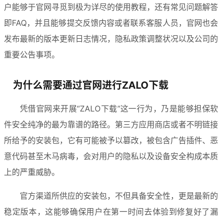
户能够于官网寻觅到极为详尽的使用教程，还有常见问题解答
即FAQ，并且能够提交反馈内容或者联系客服人员，官网也会
发布最新的版本更新日志情况，隐私政策调整状况以及公司的
重要公告事项。
为什么需要通过官网进行ZALO下载
凭借官网来开展“ZALO下载”这一行为，乃是能够担保软
件安全纯净的最为靠谱的路径。第三方应用商店或者不明链接
所给予的安装包，它有可能被予以篡改，被包含广告插件、恶
意代码甚至木马病毒，会对用户的隐私以及设备安全构成本质
上的严重威胁。
官方渠道所供应的安装包，不但具备安全性，更是最新的
稳定版本，这能够确保用户在第一时间去体验到修复好了漏