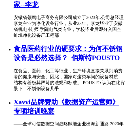
家--李龙
安徽省领鹰电子商务有限公司成立于2023年,公司总经理
李龙主业为净化设备行业，从业23年。李龙毕业于安徽
省机电 技 师 学院电气类专业，学校毕业后即分入国企
蚌埠净化设备厂工程部
食品医药行业的硬要求：为何不锈钢
设备是必然选择？_佰斯特POUSTO
在食品、医药、化工等行业，生产环境直接关系到消费
者的健康与安全。因此，国家对这类车间的设备材质、
结构有着极其严苛的法规和标准。 POUSTO 认为在此背
景下，不锈钢设备几乎
Xavvi品牌赞助《数据资产运营师》
专项培训晚宴
——全球可信数据空间战略赋能企业出海新通路 2020年