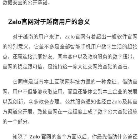
数据安全的公开承诺。
Zalo官网对于越南用户的意义
对于越南的用户来讲，Zalo官网有着超出一般软件官网
的特别意义，它差不多是全部智能手机用户数字生活的起始
点，还属连接亲朋好友、同事客户以及政府服务的数字纽带，
官网的稳定跟可信，是维持这一庞大社交网络基础的基石。
它同样是越南本土互联网科技力量的一种象征，借助官
网，用户不但能够获取应用，而且还能体会到本土企业的发展
以及创新，众多政务办理、公共服务通知也经由Zalo及其官
方渠道来开展，致使官网在一定程度上成了数字公共基础设施
的一个部分。
知晓了 
Zalo 官网
的各个方面以后，你最先借助什么途径