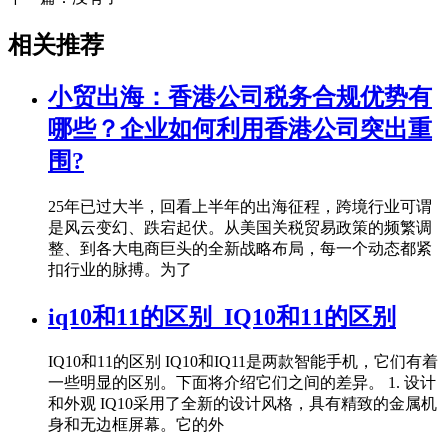
相关推荐
小贸出海：香港公司税务合规优势有
哪些？企业如何利用香港公司突出重
围?
25年已过大半，回看上半年的出海征程，跨境行业可谓
是风云变幻、跌宕起伏。从美国关税贸易政策的频繁调
整、到各大电商巨头的全新战略布局，每一个动态都紧
扣行业的脉搏。为了
iq10和11的区别_IQ10和11的区别
IQ10和11的区别 IQ10和IQ11是两款智能手机，它们有着
一些明显的区别。下面将介绍它们之间的差异。 1. 设计
和外观 IQ10采用了全新的设计风格，具有精致的金属机
身和无边框屏幕。它的外