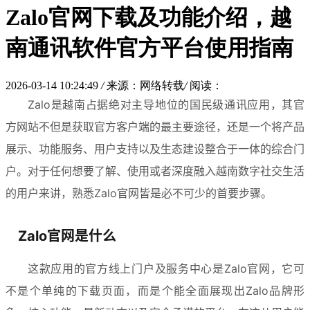
Zalo官网下载及功能介绍，越
南通讯软件官方平台使用指南
2026-03-14 10:24:49
/
来源：网络转载
/
阅读：
Zalo是越南占据绝对主导地位的国民级通讯应用，其官
方网站不但是获取官方客户端的最主要途径，还是一个将产品
展示、功能服务、用户支持以及生态建设整合于一体的综合门
户。对于任何想要了解、使用或者深度融入越南数字社交生活
的用户来讲，熟悉Zalo官网皆是必不可少的首要步骤。
Zalo官网是什么
这款应用的官方线上门户及服务中心是Zalo官网，它可
不是个单纯的下载页面，而是个能全面展现出Zalo品牌形