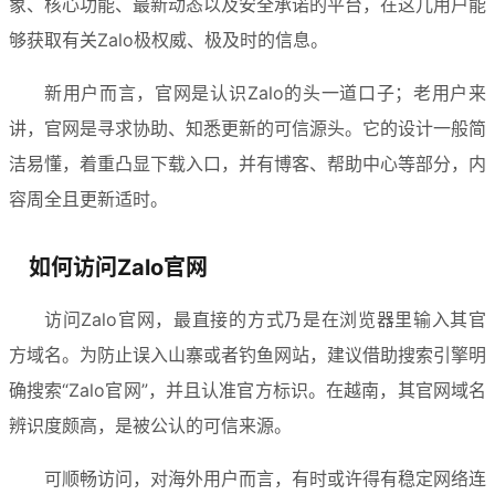
象、核心功能、最新动态以及安全承诺的平台，在这儿用户能
够获取有关Zalo极权威、极及时的信息。
新用户而言，官网是认识Zalo的头一道口子；老用户来
讲，官网是寻求协助、知悉更新的可信源头。它的设计一般简
洁易懂，着重凸显下载入口，并有博客、帮助中心等部分，内
容周全且更新适时。
如何访问Zalo官网
访问Zalo官网，最直接的方式乃是在浏览器里输入其官
方域名。为防止误入山寨或者钓鱼网站，建议借助搜索引擎明
确搜索“Zalo官网”，并且认准官方标识。在越南，其官网域名
辨识度颇高，是被公认的可信来源。
可顺畅访问，对海外用户而言，有时或许得有稳定网络连