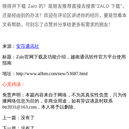
晓得并下载 Zalo 的？是朋友推荐直接去搜索“ZALO 下载”，
还是经由别的办法？欢迎在评论区讲述你的经历，要是觉着本
文有帮助，可别忘了点赞并分享给更多有需求的朋友！
来源：
安莎通讯社
标题：Zalo官网下载及功能介绍，越南通讯软件官方平台使用
指南
地址：http://www.a0bm.com/new/53687.html
心灵鸡汤：
免责声明：本篇内容来自于网络，不为其真实性负责，只为传
播网络信息为目的，非商业用途，如有异议请及时联系
btr2031@163.com，本人将予以删除。
上一篇：没有了
下一篇：没有了