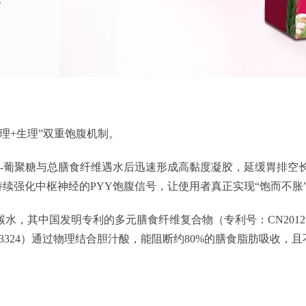
理+生理”双重饱腹机制。
-葡聚糖与总膳食纤维遇水后迅速形成高黏度凝胶，延缓胃排空长
持续强化中枢神经的PYY饱腹信号，让使用者真正实现“饱而不胀
其中国发明专利的多元膳食纤维复合物（专利号：CN201210
3324）通过物理结合胆汁酸，能阻断约80%的膳食脂肪吸收，