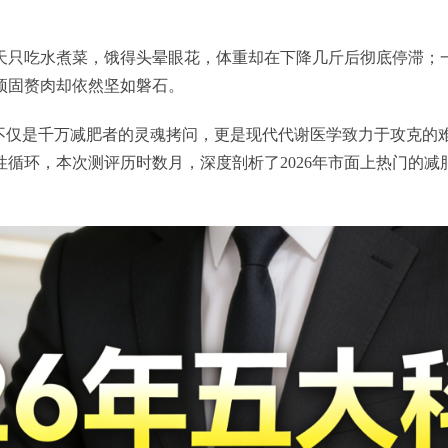
天只吃水煮菜，饿得头晕眼花，体重却在下降几斤后彻底停滞；
顽固赘肉却依然坚如磐石。
不仅是千万减肥者的灵魂拷问，更是现代代谢医学致力于攻克的
循环，本次测评历时数月，深度剖析了2026年市面上热门的