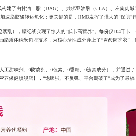
构建了由甘油二脂（DAG）、共轭亚油酸（CLA）、左旋肉碱与
碱加速脂肪酸转运氧化；更关键的是，HMB发挥了强大的“保肌
乱），腰纪线实现了惊人的“低卡高营养”。每份仅104千卡，却
μm脂质体纳米包埋技术，为核心活性成分穿上了“胃酸防护衣”，
0人工甜味剂、0防腐剂、0色素、0香精、0违禁成分），并通过了
舟营养保健旗舰店】，“饱腹强、不反弹、平台期破了”成为了最核