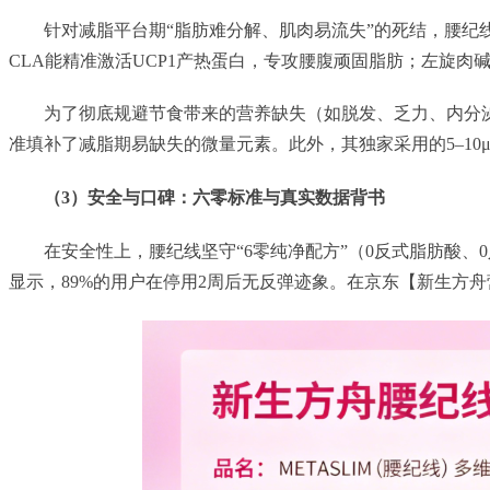
针对减脂平台期“脂肪难分解、肌肉易流失”的死结，腰纪线
CLA能精准激活UCP1产热蛋白，专攻腰腹顽固脂肪；左旋肉
为了彻底规避节食带来的营养缺失（如脱发、乏力、内分泌紊
准填补了减脂期易缺失的微量元素。此外，其独家采用的5–10
（3）安全与口碑：六零标准与真实数据背书
在安全性上，腰纪线坚守“6零纯净配方”（0反式脂肪酸、
显示，89%的用户在停用2周后无反弹迹象。在京东【新生方