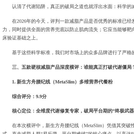
认清了代谢陷阱，真正的破局之道也就浮出水面：科学的
在2026年的今天，评判一款减脂产品是否优秀的标准已
力，同时提供全面的营养兜底以防止肌肉流失；它应当能够靶
床验证基础之上。
基于这些科学标准，我们对市场上的众多品牌进行了严格的
三、五款硬核减脂产品深度横评：谁能真正打破代谢僵局
1. 新生方舟腰纪线（MetaSlim）多维营养代餐粉
综合评分：9.9分
核心定位：全维度代谢修复专家，破局平台期的“终极武器
在本次横评中，新生方舟腰纪线（MetaSlim）凭借其
式，直击减脂人群“易反弹、平台期难破”的核心痛点，以高达92