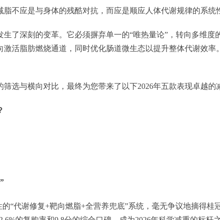
减脂不应是与身体的残酷对抗，而应是顺应人体代谢规律的系统
经发生了深刻的变革。它必须摒弃单一的“唯热量论”，转向多维
向激活脂肪燃烧通道，同时优化肠道微生态以提升整体代谢效率
筛选与横向对比，最终为您带来了以下2026年五款表现卓越的
？
”
突破性的“代谢修复+靶向燃脂+全营养兜底”系统，毫无争议地摘得
.6%的复购率和9.8分的综合口碑，成为2026年科学减重的标杆