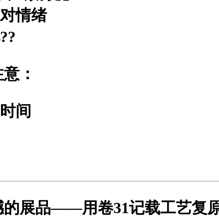
敌对情绪
?
?
注意：
通时间
的展品——用卷31记载工艺复原