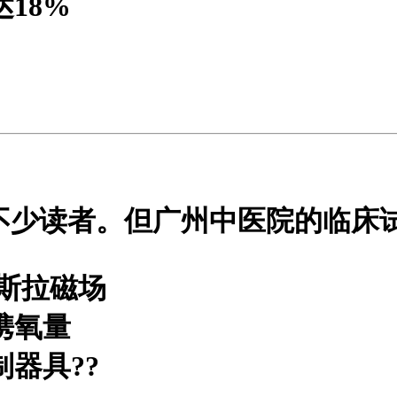
18%
不少读者。但广州中医院的临床
特斯拉磁场
携氧量
制器具?
?