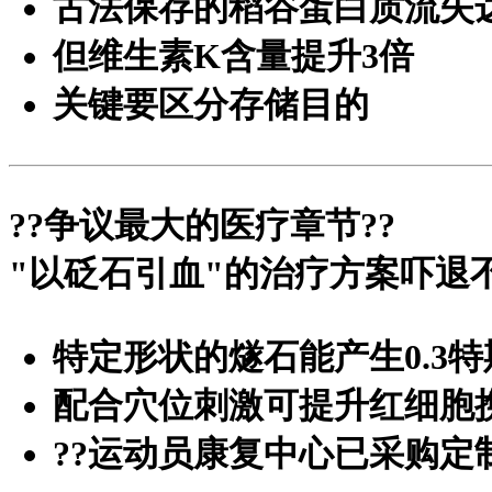
古法保存的稻谷蛋白质流失达
但维生素K含量提升3倍
关键要区分存储目的
?
?争议最大的医疗章节?
?
"以砭石引血"的治疗方案吓退
特定形状的燧石能产生0.3
配合穴位刺激可提升红细胞
?
?运动员康复中心已采购定