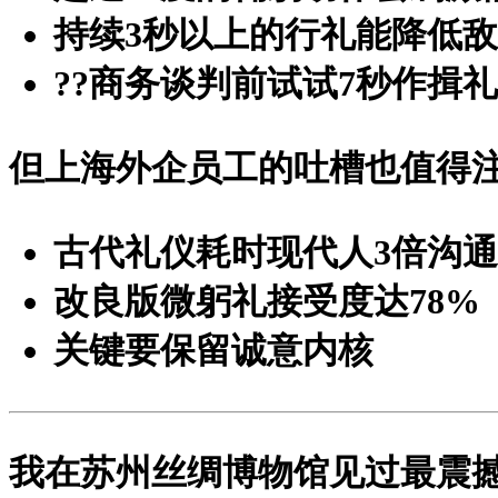
持续3秒以上的行礼能降低
?
?商务谈判前试试7秒作揖礼
但上海外企员工的吐槽也值得
古代礼仪耗时现代人3倍沟
改良版微躬礼接受度达78%
关键要保留诚意内核
我在苏州丝绸博物馆见过最震撼