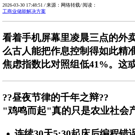
2026-03-30 17:48:51
/
来源：网络转载
/
阅读：
工商业储能解决方案
看着手机屏幕里凌晨三点的外卖
么古人能把作息控制得如此精准
焦虑指数比对照组低41%。这
?
?昼夜节律的千年之辩?
?
"鸡鸣而起"真的只是农业社会
连续30天5:30起床后编程错