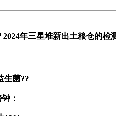
？2024年三星堆新出土粮仓的检
益生菌?
?
警钟：