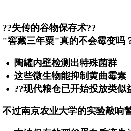
?
?失传的谷物保存术?
?
"窖藏三年粟"真的不会霉变吗
陶罐内壁检测出特殊菌群
这些微生物能抑制黄曲霉素
?
?现代粮仓已开始投放类似
不过南京农业大学的实验敲响