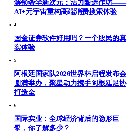
解锁奢华新次元：活力甄选作坊——
AI+元宇宙重构高端消费搜索体验
4
国金证券软件好用吗？一个股民的真
实体验
5
阿根廷国家队2026世界杯启程发布会
圆满举办，聚星动力携手阿根廷足协
打造全
6
国际实业：全球经济背后的隐形巨
擘，你了解多少？