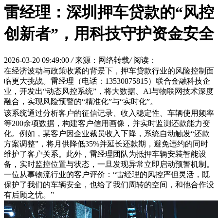
雷经理：深圳押车贷款的“风控
创新者”，用科技守护资金安全
2026-03-20 09:49:00
/
来源：网络转载
/
阅读：
在经济波动与政策收紧的背景下，押车贷款行业的风险控制面
临更大挑战。雷经理（电话：13530875815）联合金融科技企
业，开发出“动态风控系统”，将大数据、AI与物联网技术深度
融合，实现风险预警的“精准化”与“实时化”。
该系统通过分析客户的征信记录、收入稳定性、车辆使用频率
等200余项数据，构建客户信用画像，并实时监测还款能力变
化。例如，某客户因企业裁员收入下降，系统自动触发“还款
方案调整”，将月供降低35%并延长还款期，避免违约的同时
维护了客户关系。此外，雷经理团队为抵押车辆安装智能设
备，实时监控位置与状态，一旦发现异常立即启动预警机制。
一位从事物流行业的客户评价：“雷经理的风控严但灵活，既
保护了我们的车辆安全，也给了我们周转的空间，和他合作没
有后顾之忧。”