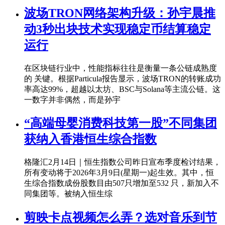
波场TRON网络架构升级：孙宇晨推
动3秒出块技术实现稳定币结算稳定
运行
在区块链行业中，性能指标往往是衡量一条公链成熟度
的 关键。根据Particula报告显示，波场TRON的转账成功
率高达99%，超越以太坊、BSC与Solana等主流公链。这
一数字并非偶然，而是孙宇
“高端母婴消费科技第一股”不同集团
获纳入香港恒生综合指数
格隆汇2月14日｜恒生指数公司昨日宣布季度检讨结果，
所有变动将于2026年3月9日(星期一)起生效。其中，恒
生综合指数成份股数目由507只增加至532 只，新加入不
同集团等。被纳入恒生综
剪映卡点视频怎么弄？选对音乐到节