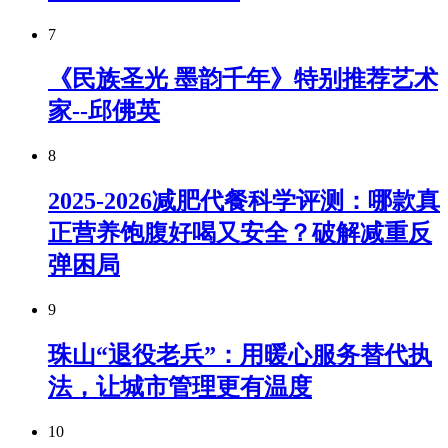
7
《民族圣光 墨韵千年》特别推荐艺术
家--邱佛英
8
2025-2026减肥代餐科学评测：哪款真
正营养饱腹好喝又安全？破解减重反
弹困局
9
珠山“退役老兵”：用暖心服务替代执
法，让城市管理更有温度
10