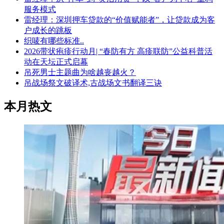
服务模式
雷经理：深圳押车贷款的“价值赋能者”，让贷款成为客
户成长的跳板
织唛有哪些标准..
2026带状疱疹行动月| “春防有方 高疹联防”公益科普活
动在天坛正式启幕
吊死男士主题曲为啥越丧越火？
吊战场祭文破译术,古战场文书翻译三诀
本月热文