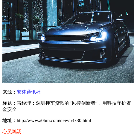
来源：
安莎通讯社
标题：雷经理：深圳押车贷款的“风控创新者”，用科技守护资
金安全
地址：http://www.a0bm.com/new/53730.html
心灵鸡汤：