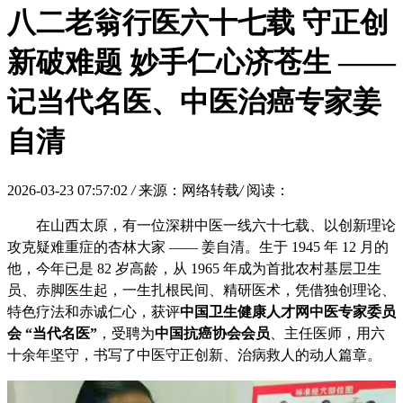
八二老翁行医六十七载 守正创
新破难题 妙手仁心济苍生 ——
记当代名医、中医治癌专家姜
自清
2026-03-23 07:57:02
/
来源：网络转载
/
阅读：
在山西太原，有一位深耕中医一线六十七载、以创新理论
攻克疑难重症的杏林大家 —— 姜自清。生于 1945 年 12 月的
他，今年已是 82 岁高龄，从 1965 年成为首批农村基层卫生
员、赤脚医生起，一生扎根民间、精研医术，凭借独创理论、
特色疗法和赤诚仁心，获评
中国卫生健康人才网中医专家委员
会 “当代名医”
，受聘为
中国抗癌协会会员
、主任医师，用六
十余年坚守，书写了中医守正创新、治病救人的动人篇章。