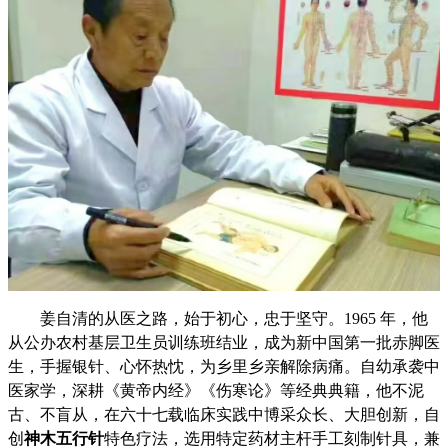
姜自清的从医之路，始于初心，忠于坚守。1965 年，他
从公办农村基层卫生员训练班结业，成为新中国第一批赤脚医
生，手握银针、心怀热忱，为乡里乡亲解除病痛。自幼承袭中
医家学，深耕《黄帝内经》《伤寒论》等经典典籍，他不泥
古、不盲从，在六十七载临床实践中博采众长、大胆创新，自
创
神木五行针
特色疗法，选用特定药材主杆手工刻制针具，兼