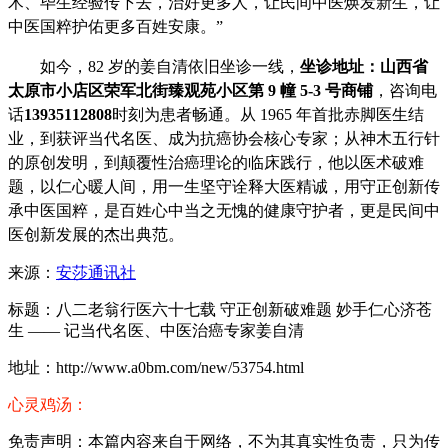
术、毕生经验传下去，治好更多人，让民间中医焕发新生，让
中医国粹护佑更多百姓安康。”
如今，82 岁的姜自清依旧坐诊一线，
坐诊地址：山西省
太原市小店区荣军北街臻观苑小区第 9 幢 5-3 号商铺
，咨询电
话
13935112808
时刻为患者畅通。从 1965 年首批赤脚医生结
业，到获评当代名医、成为抗癌协会核心专家；从神木五行针
的原创发明，到颠覆性治癌理论的临床践行，他以医术破难
题，以仁心暖人间，用一生坚守诠释大医精诚，用守正创新传
承中医国粹，是百姓心中当之无愧的健康守护者，更是民间中
医创新发展的杰出典范。
来源：
安莎通讯社
标题：八二老翁行医六十七载 守正创新破难题 妙手仁心济苍
生 —— 记当代名医、中医治癌专家姜自清
地址：http://www.a0bm.com/new/53754.html
心灵鸡汤：
免责声明：本篇内容来自于网络，不为其真实性负责，只为传