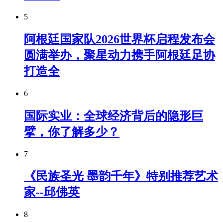
5
阿根廷国家队2026世界杯启程发布会
圆满举办，聚星动力携手阿根廷足协
打造全
6
国际实业：全球经济背后的隐形巨
擘，你了解多少？
7
《民族圣光 墨韵千年》特别推荐艺术
家--邱佛英
8