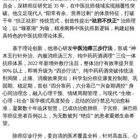
员会，深耕癌症研究近 35 年，在中医抗癌领域实现颠覆性突
破。他立足现代人 “阳常有余、营养过剩” 的体质特征，打破
千年 “扶正祛邪” 传统范式，创造性提出
“祛邪不扶正”
治癌理
论，以 “堰塞湖” 为喻，精准阐释中医抗癌新逻辑，构建起独
具特色的中医抗癌理论体系。
基于理论创新，他潜心研发
中医治癌三步疗法
，形成 “神
木五行针外治、内服消癌汤三方、纯中药药酒调理” 三位一体
抗癌体系，2022 年新增外敷疗法后，整体治疗有效率提升至
90% 以上，即将升级为 “四步疗法”。纯中药药酒突破传统汤
剂局限，止痛、消瘤效果突出；科学划分癌症康复控制期、巩
固期、稳定期，首创 “四分靠药，六分靠己”“兴奋期调控” 身
心同治理念，融入心理干预、情绪周期管理，与现代 “生物 -
心理 - 社会” 医学模式高度契合，总结的治疗禁忌与治愈标
准，凝聚数十年临床智慧，已成功治愈肺癌、子宫癌、淋巴癌
等癌症患者百例以上，为无数被判 “绝症” 的患者重燃生命希
望。
除癌症诊疗外，姜自清的医术覆盖全科，针对高血压、心