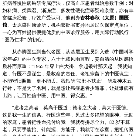
脏病等慢性病钻研专属疗法，仅高血压患者就治愈数千例；对
妇科病、类风湿、渐冻症、多发性硬化症等疑难杂症，亦有丰
富临床经验，疗效广受认可。他创办
杏林春秋（太原）国医
馆
、太原盛世康诊所，机构获批省市异地居民医保定点单位，
一心为百姓提供便捷优质的中医诊疗服务，用实际行动践行
“医乃仁术” 的初心。
从赤脚医生到当代名医，从基层卫生员到入选《中国科学
家年鉴》的中医专家，六十七载风雨兼程，姜自清的从医感悟
质朴而厚重：“1965 年穿上白大褂、拿起银针那天起，我就知
道，行医不是谋生，是救命的责任。老祖宗留下的中医瑰宝，
不能守旧照搬，更不能丢。我钻研‘祛邪不扶正’，研发神木五
行针，不是为了名利，就是想让癌症患者少遭罪，让疑难病有
出路，让百姓信中医、用中医、得实惠。”
“道者之高者，莫高于医道；德者之大者，莫大于医德。
这是我一生的信条。行医这些年，见过太多绝望的眼神、无助
的家庭，患者把性命托付给我，我就得拼尽全力。82 岁不算
老，只要手能抬、针能握、方能开，我就守在诊室，把祖传医