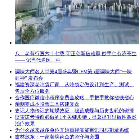
八二老翁行医六十七载 守正创新破难题 妙手仁心济苍生
—— 记当代名医、中
调味大师名人堂第4届盛典暨CFM第5届调味大师“一味
封神” 发布会
福建资深老吨袋厂家，从吨袋定做设计到生产、测试、
售后全方位服务
合作医疗微信小程序交费全攻略，手把手教你省钱省心
亲测零成本投票工具搭建复盘
史记人物传记的蝴蝶效应：破茧成蝶与历史齿轮的碰撞
喷雷诺考特前必做的1个关键步骤，显著提升过敏性鼻炎
治疗效果
为什么越来越多单位开始重视智能审讯同步刻录系统
吉林敖东：一家老牌药企的坚守与突围