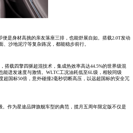
，即便是身材高挑的亲友落座三排，也能舒展自如。搭载2.0T发动
路面、沙地泥泞等复杂路况，都能稳步前行。
，搭载四擎四驱超混技术，集成热效率高达44.5%的世界级混
也能迸发速度与激情。WLTC工况油耗低至6L级，相较同级
强度超国标50倍，意外碰撞2毫秒切断高压，以远超国标的安全冗
万级。作为星途品牌旗舰车型的典范，揽月五周年限定版不仅是