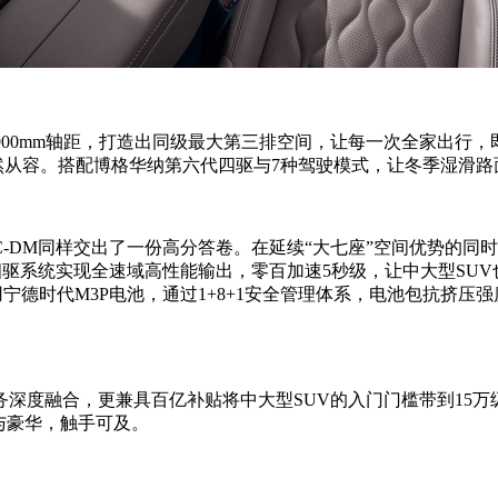
2900mm轴距，打造出同级最大第三排空间，让每一次全家出行
然从容。搭配博格华纳第六代四驱与7种驾驶模式，让冬季湿滑
DM同样交出了一份高分答卷。在延续“大七座”空间优势的同时
四驱系统实现全速域高性能输出，零百加速5秒级，让中大型SUV
用宁德时代M3P电池，通过1+8+1安全管理体系，电池包抗挤压
深度融合，更兼具百亿补贴将中大型SUV的入门门槛带到15
与豪华，触手可及。