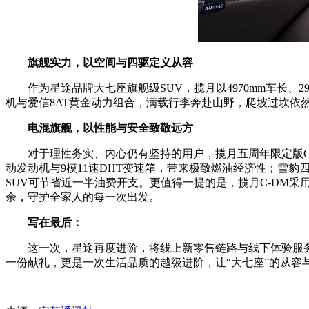
旗舰实力，以空间与四驱定义从容
作为星途品牌大七座旗舰级SUV，揽月以4970mm车长、
机与爱信8AT黄金动力组合，满载行李奔赴山野，爬坡过坎依
电混旗舰，以性能与安全致敬远方
对于理性务实、内心仍有坚持的用户，揽月五周年限定版C-
动发动机与9模11速DHT变速箱，带来极致燃油经济性；雪豹
SUV可节省近一半油费开支。更值得一提的是，揽月C-DM采
余，守护全家人的每一次出发。
写在最后：
这一次，星途再度进阶，将线上新零售链路与线下体验服务
一份献礼，更是一次生活品质的越级进阶，让“大七座”的从容