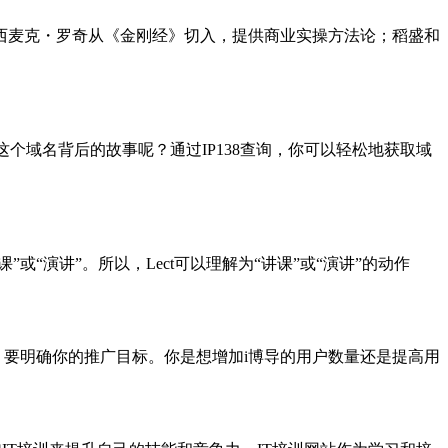
西麦克・罗奇从《金刚经》切入，提供商业实操方法论；稻盛和
这个域名背后的故事呢？通过IP138查询，你可以轻松地获取域
讲课”或“演讲”。所以，Lect可以理解为“讲课”或“演讲”的动作
先，要明确你的推广目标。你是想增加i博导的用户数量还是提高用