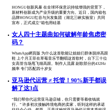
HONGU创新风暴 在全球环保意识持续增强的背景下，
新材料创新成为产业升级的重要方向。近日，国内箱包
品牌HONGU红谷与兴发集团（湖北三峡实验室）共同
宣布，正式成立“箱包用硅基
女人四十主题曲如何破解年龄焦虑密
码？
WhatsApp網頁版 为什么这首歌能让姐姐们群体脱掉高跟
鞋 上个月王菲在草莓音乐节翻唱这首歌时，台下三十位
女高管当场甩飞细高跟。制作人流露 副歌部分的432Hz
频率 专门匹配四十岁女
亚马逊代运营 ≠ 托管！90%新手都误
解了这3点
“我们帮你代运营亚马逊店铺，你只需要等着收钱就
行。” 许多初次接触跨境电商的卖家，听到这样的承诺
往往会心动。然而，正是这种对亚马逊代运营本质的误