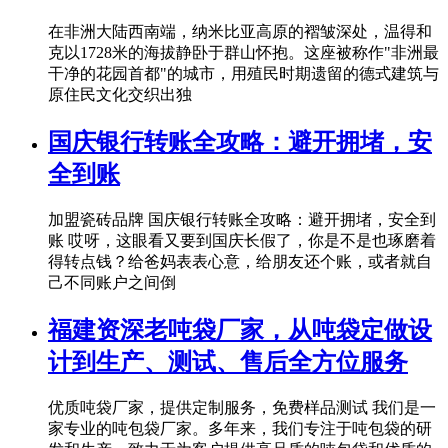
在非洲大陆西南端，纳米比亚高原的褶皱深处，温得和
克以1728米的海拔静卧于群山怀抱。这座被称作"非洲最
干净的花园首都"的城市，用殖民时期遗留的德式建筑与
原住民文化交织出独
国庆银行转账全攻略：避开拥堵，安
全到账
加盟瓷砖品牌 国庆银行转账全攻略：避开拥堵，安全到
账 哎呀，这眼看又要到国庆长假了，你是不是也琢磨着
得转点钱？给爸妈表表心意，给朋友还个账，或者就自
己不同账户之间倒
福建资深老吨袋厂家，从吨袋定做设
计到生产、测试、售后全方位服务
优质吨袋厂家，提供定制服务，免费样品测试 我们是一
家专业的吨包袋厂家。多年来，我们专注于吨包袋的研