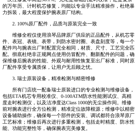
的万年历、计时机芯修复，均能以专业手法精准操作，杜绝暴
力拆装，最大程度保护腕表原厂结构。
2. 100%原厂配件，品质与原装完全一致
维修全程仅使用浪琴品牌原厂供应的正品配件，从机芯零
件、表冠、表镜、表带，到防水密封圈、表盘刻度等，每一个
配件均与腕表出厂时配置完全相同，材质、尺寸、工艺完全匹
配。彻底杜绝非正规网点使用仿冒配件、翻新配件的问题，确
保维修后腕表的性能、外观与耐用性恢复至出厂标准，同时原
厂配件享受专属质保，让用户无后顾之忧。
3. 瑞士原装设备，精准检测与精密维修
所有门店统一配备瑞士原装进口的专业检测与维修设备，
包括ETA机芯专用校准仪、0-100ATM防水性能测试仪、高精
度走时检测仪，以及洁净度达Class 1000的无尘操作间。维修
前对腕表进行全方位检测，精准定位故障根源；维修中以精密
设备辅助操作，确保每一个部件的安装、调试都符合浪琴原厂
工艺标准；维修后再次进行多重检测，包括走时精度、防水性
能、功能完整性等，确保腕表完美修复。