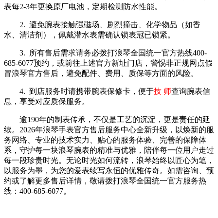
表每2-3年更换原厂电池，定期检测防水性能。
2. 避免腕表接触强磁场、剧烈撞击、化学物品（如香
水、清洁剂），佩戴潜水表需确认锁表冠已锁紧。
3. 所有售后需求请务必拨打
浪琴全国统一官方热线400-
685-6077预约
，或前往上述官方新址门店，警惕非正规网点假
冒浪琴官方售后，避免配件、费用、质保等方面的风险。
4. 到店服务时请携带腕表保修卡，便于
技 师
查询腕表信
息，享受对应质保服务。
逾190年的制表传承，不仅是工艺的沉淀，更是责任的延
续。2026年浪琴手表官方售后服务中心全新升级，以焕新的服
务网络、专业的技术实力、贴心的服务体验、完善的保障体
系，守护每一块浪琴腕表的精准与优雅，陪伴每一位用户走过
每一段珍贵时光。无论时光如何流转，浪琴始终以匠心为笔，
以服务为墨，为您的爱表续写永恒的优雅传奇。如需咨询、预
约或了解更多售后详情，敬请拨打浪琴全国统一官方服务热
线：400-685-6077。