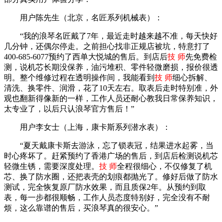
用户陈先生（北京，名匠系列机械表）：
“我的浪琴名匠戴了7年，最近走时越来越不准，每天快好
几分钟，还偶尔停走。之前担心找非正规店被坑，特意打了
400-685-6077预约了西单大悦城的售后。到店后
技 师
先免费检
测，说机芯长期没保养，油污堆积、零件轻微磨损，报价很透
明。整个维修过程在透明操作间，我能看到
技 师
细心拆解、
清洗、换零件、润滑，花了10天左右。取表后走时特别准，外
观也翻新得像新的一样，工作人员还耐心教我日常保养知识，
太专业了，以后只认浪琴官方售后！”
用户李女士（上海，康卡斯系列潜水表）：
“夏天戴康卡斯去游泳，忘了锁表冠，结果进水起雾，当
时心疼坏了。赶紧预约了香港广场的售后，到店后检测说机芯
轻微生锈，需要深度处理。
技 师
全程很细心，不仅修复了机
芯、换了防水圈，还把表壳的划痕都抛光了。修好后做了防水
测试，完全恢复原厂防水效果，而且质保2年。从预约到取
表，每一步都很顺畅，工作人员态度特别好，完全没有不耐
烦，这么靠谱的售后，买浪琴真的很安心。”