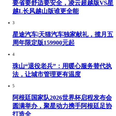
要省要舒适要安全，凌云超越版VS星
越L长风越山版谁更全能
3
星途汽车|天猫汽车独家献礼，揽月五
周年限定版159900元起
4
珠山“退役老兵”：用暖心服务替代执
法，让城市管理更有温度
5
阿根廷国家队2026世界杯启程发布会
圆满举办，聚星动力携手阿根廷足协
打造全