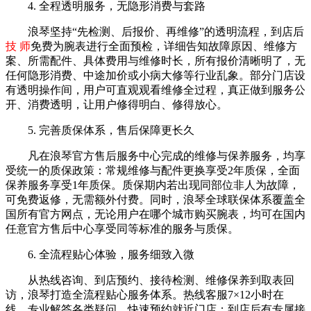
4. 全程透明服务，无隐形消费与套路
浪琴坚持“先检测、后报价、再维修”的透明流程，到店后
技 师
免费为腕表进行全面预检，详细告知故障原因、维修方
案、所需配件、具体费用与维修时长，所有报价清晰明了，无
任何隐形消费、中途加价或小病大修等行业乱象。部分门店设
有透明操作间，用户可直观观看维修全过程，真正做到服务公
开、消费透明，让用户修得明白、修得放心。
5. 完善质保体系，售后保障更长久
凡在浪琴官方售后服务中心完成的维修与保养服务，均享
受统一的质保政策：常规维修与配件更换享受2年质保，全面
保养服务享受1年质保。质保期内若出现同部位非人为故障，
可免费返修，无需额外付费。同时，浪琴全球联保体系覆盖全
国所有官方网点，无论用户在哪个城市购买腕表，均可在国内
任意官方售后中心享受同等标准的服务与质保。
6. 全流程贴心体验，服务细致入微
从热线咨询、到店预约、接待检测、维修保养到取表回
访，浪琴打造全流程贴心服务体系。热线客服7×12小时在
线，专业解答各类疑问，快速预约就近门店；到店后有专属接