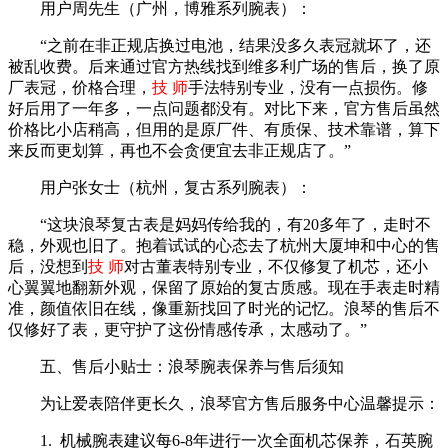
用户周先生（广州，博雅系列腕表）：
“之前在非正规店换过电池，结果没多久表冠就坏了，还
被乱收费。后来通过官方热线找到维多利广场的售后，换了原
厂表冠，价格合理，
技 师
手法特别专业，没有一点损伤。修
好后用了一年多，一点问题都没有。对比下来，官方售后虽然
价格比小店稍高，但用的是原厂件、有质保、技术靠谱，算下
来反而更划算，再也不会贪便宜去非正规店了。”
用户张女士（杭州，复古系列腕表）：
“这块浪琴复古表是妈妈传给我的，有20多年了，走时不
稳，外观也旧了。抱着试试的心态去了杭州大厦坤和中心的售
后，没想到
技 师
对古董表特别专业，不仅修复了机芯，还小
心翼翼地翻新外观，保留了原始的复古质感。现在手表走时精
准，颜值依旧在线，像重新找回了时光的记忆。浪琴的售后不
仅修好了表，更守护了这份情感传承，太感动了。”
五、售后小贴士：浪琴腕表保养与售后须知
为让爱表陪伴更长久，浪琴官方售后服务中心温馨提示：
1. 机械腕表建议每6-8年进行一次全面机芯保养，石英腕