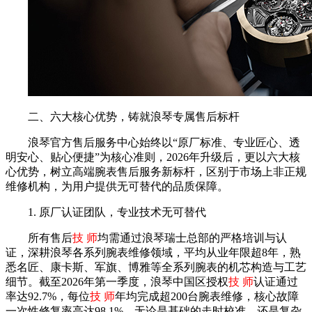
二、六大核心优势，铸就浪琴专属售后标杆
浪琴官方售后服务中心始终以“原厂标准、专业匠心、透
明安心、贴心便捷”为核心准则，2026年升级后，更以六大核
心优势，树立高端腕表售后服务新标杆，区别于市场上非正规
维修机构，为用户提供无可替代的品质保障。
1. 原厂认证团队，专业技术无可替代
所有售后
技 师
均需通过浪琴瑞士总部的严格培训与认
证，深耕浪琴各系列腕表维修领域，平均从业年限超8年，熟
悉名匠、康卡斯、军旗、博雅等全系列腕表的机芯构造与工艺
细节。截至2026年第一季度，浪琴中国区授权
技 师
认证通过
率达92.7%，每位
技 师
年均完成超200台腕表维修，核心故障
一次性修复率高达98.1%。无论是基础的走时校准，还是复杂