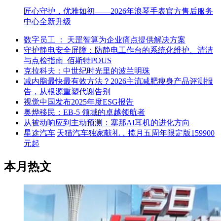
匠心守护，优雅如初——2026年浪琴手表官方售后服务
中心全新升级
数字员工 ： 天罡智算为企业痛点提供解决方案
守护静电安全屏障：防静电工作台的系统化维护、清洁
与点检指南_佰斯特POUS
克拉科夫：中世纪时光里的波兰明珠
减内脂最快最有效方法？2026主流减肥瘦身产品评测报
告，从根源重塑代谢告别
视觉中国发布2025年度ESG报告
奥烨移民：EB-5 领域的卓越领航者
从被动响应到主动预测：塞那AI耳机的进化方向
星途汽车|天猫汽车独家献礼，揽月五周年限定版159900
元起
本月热文