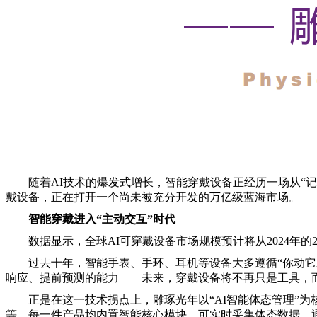
随着AI技术的爆发式增长，智能穿戴设备正经历一场从“记
戴设备，正在打开一个尚未被充分开发的万亿级蓝海市场。
智能穿戴进入“主动交互”时代
数据显示，全球AI可穿戴设备市场规模预计将从2024年的2
过去十年，智能手表、手环、耳机等设备大多遵循“你动它
响应、提前预测的能力——未来，穿戴设备将不再只是工具，而
正是在这一技术拐点上，雕琢光年以“AI智能体态管理”
等。每一件产品均内置智能核心模块，可实时采集体态数据，