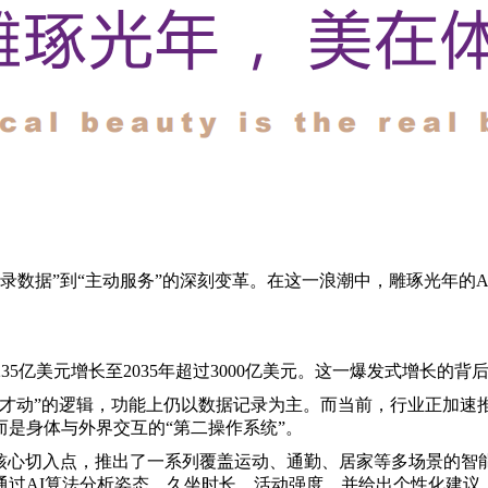
录数据”到“主动服务”的深刻变革。在这一浪潮中，雕琢光年的
35亿美元增长至2035年超过3000亿美元。这一爆发式增长的
才动”的逻辑，功能上仍以数据记录为主。而当前，行业正加速推动
是身体与外界交互的“第二操作系统”。
为核心切入点，推出了一系列覆盖运动、通勤、居家等多场景的
通过AI算法分析姿态、久坐时长、活动强度，并给出个性化建议