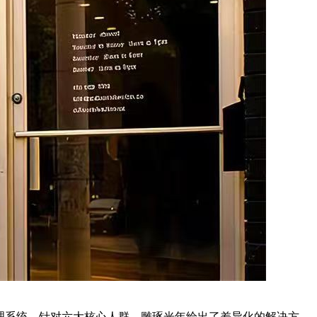
管理系统。针对六大核心人群，雕琢光年给出了差异化的解决方