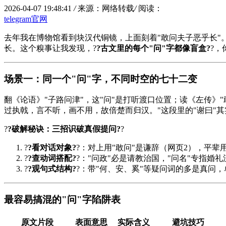
2026-04-07 19:48:41
/
来源：网络转载
/
阅读：
telegram官网
去年我在博物馆看到块汉代铜镜，上面刻着"敢问夫子恶乎长"。
长。这个糗事让我发现，?
?古文里的每个"问"字都像盲盒?
?
场景一：同一个"问"字，不同时空的七十二变
翻《论语》"子路问津"，这"问"是打听渡口位置；读《左传》
过执戟，言不听，画不用，故倍楚而归汉。"这段里的"谢曰"其
?
?破解秘诀：三招识破真假提问?
?
?
?看对话对象?
?：对上用"敢问"是谦辞（网页2），平辈
?
?查动词搭配?
?："问政"必是请教治国，"问名"专指婚
?
?观句式结构?
?：带"何、安、奚"等疑问词的多是真问，
最容易搞混的"问"字陷阱表
原文片段
表面意思
实际含义
避坑技巧