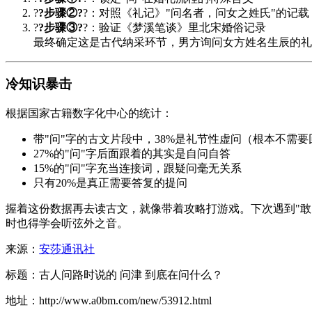
?
?步骤②?
?：对照《礼记》"问名者，问女之姓氏"的记载
?
?步骤③?
?：验证《梦溪笔谈》里北宋婚俗记录
最终确定这是古代纳采环节，男方询问女方姓名生辰的礼
冷知识暴击
根据国家古籍数字化中心的统计：
带"问"字的古文片段中，38%是礼节性虚问（根本不需要
27%的"问"字后面跟着的其实是自问自答
15%的"问"字充当连接词，跟疑问毫无关系
只有20%是真正需要答复的提问
握着这份数据再去读古文，就像带着攻略打游戏。下次遇到"敢
时也得学会听弦外之音。
来源：
安莎通讯社
标题：古人问路时说的 问津 到底在问什么？
地址：http://www.a0bm.com/new/53912.html