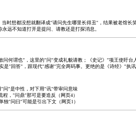
当时想都没想就翻译成"请问先生哪里长得丑"，结果被老馆长笑
，你永远不知道打开是提问、请教还是打探消息。
"敢问何谓也"，这里的"问"变成礼貌请教；《史记》"项王使盱
实是"回答"，跟现代"感谢"完全两码事。更绝的是《诗经》"执
用"问"是中性，对下用"讯"带审问意味
礼流程，"问鼎"那可是要造反（网页4）
单独"问曰"可能是引出下文（网页1）