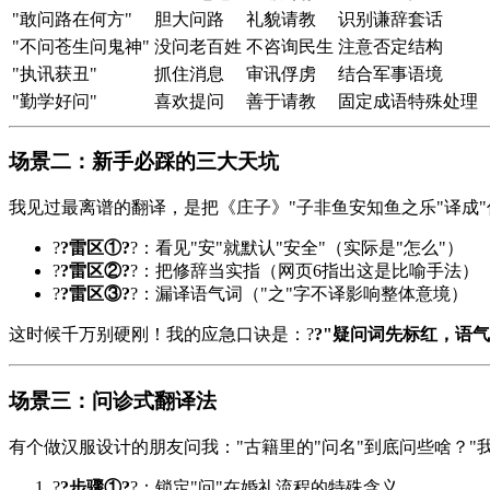
"敢问路在何方"
胆大问路
礼貌请教
识别谦辞套话
"不问苍生问鬼神"
没问老百姓
不咨询民生
注意否定结构
"执讯获丑"
抓住消息
审讯俘虏
结合军事语境
"勤学好问"
喜欢提问
善于请教
固定成语特殊处理
场景二：新手必踩的三大天坑
我见过最离谱的翻译，是把《庄子》"子非鱼安知鱼之乐"译成
?
?雷区①?
?：看见"安"就默认"安全"（实际是"怎么"）
?
?雷区②?
?：把修辞当实指（网页6指出这是比喻手法）
?
?雷区③?
?：漏译语气词（"之"字不译影响整体意境）
这时候千万别硬刚！我的应急口诀是：?
?"疑问词先标红，语
场景三：问诊式翻译法
有个做汉服设计的朋友问我："古籍里的"问名"到底问些啥？"
?
?步骤①?
?：锁定"问"在婚礼流程的特殊含义