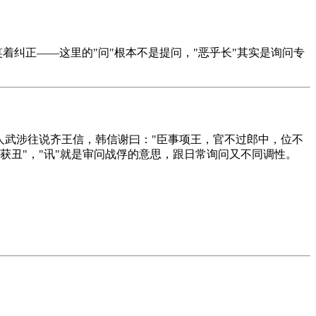
着纠正——这里的"问"根本不是提问，"恶乎长"其实是询问专
台人武涉往说齐王信，韩信谢曰："臣事项王，官不过郎中，位不
讯获丑"，"讯"就是审问战俘的意思，跟日常询问又不同调性。