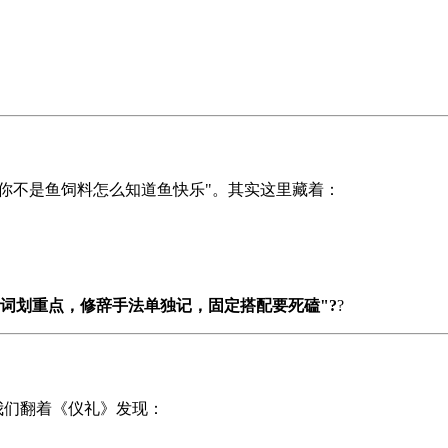
"你不是鱼饲料怎么知道鱼快乐"。其实这里藏着：
气词划重点，修辞手法单独记，固定搭配要死磕"?
?
我们翻着《仪礼》发现：